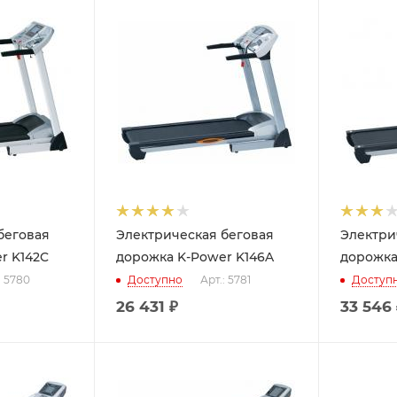
беговая
Электрическая беговая
Электри
r K142C
дорожка K-Power K146A
дорожка
: 5780
Доступно
Арт.: 5781
Доступ
26 431
₽
33 546