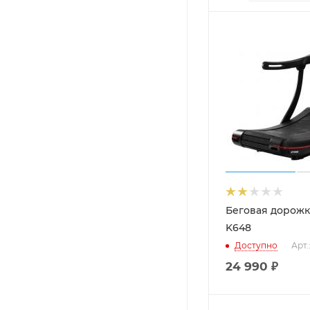
Беговая дорожк
K648
Доступно
Арт.
24 990
₽