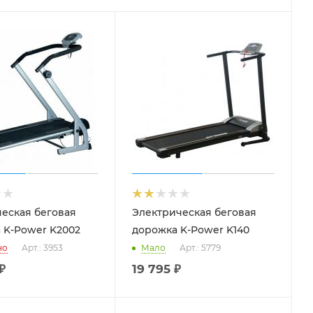
еская беговая
Электрическая беговая
 K-Power K2002
дорожка K-Power K140
но
Арт.: 3953
Мало
Арт.: 5779
₽
19 795
₽