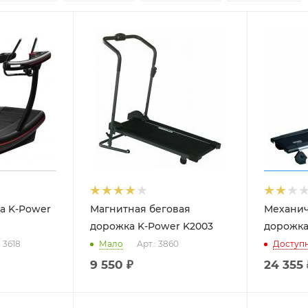
а K-Power
Магнитная беговая
Механич
дорожка K-Power K2003
дорожка
: 3618
Мало
Арт.: 3860
Доступ
9 550
₽
24 355