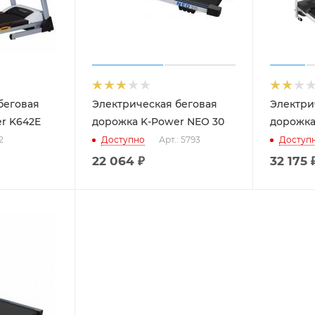
беговая
Электрическая беговая
Электри
r K642E
дорожка K-Power NEO 30
дорожка
2
Доступно
Арт.: 5793
Доступ
22 064
₽
32 175