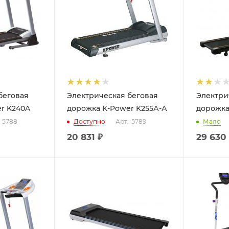
беговая
Электрическая беговая
Электри
r K240A
дорожка K-Power K255А-А
дорожка
: 5788
Доступно
Арт.: 5789
Мало
20 831
₽
29 630