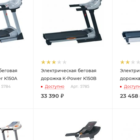
беговая
Электрическая беговая
Электри
r K150A
дорожка K-Power K150B
дорожка
: 5784
Доступно
Арт.: 5785
Доступ
33 390
₽
23 458