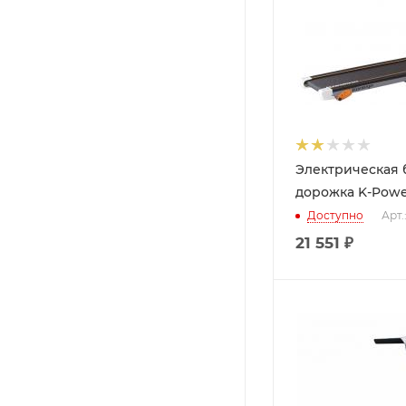
Электрическая 
дорожка K-Powe
Доступно
Арт.
21 551
₽