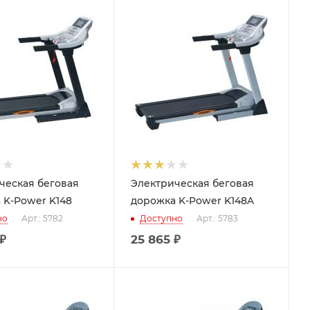
ческая беговая
Электрическая беговая
 K-Power K148
дорожка K-Power K148A
но
Арт.: 5782
Доступно
Арт.: 5783
₽
25 865
₽