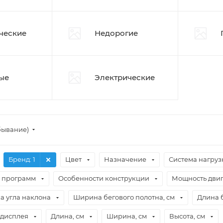
ческие
Недорогие
ые
Электрические
бывание)
Бренд
: 1
Цвет
Назначение
Система нагруз
о программ
Особенности конструкции
Мощность двига
а угла наклона
Ширина бегового полотна, см
Длина б
 дисплея
Длина, см
Ширина, см
Высота, см