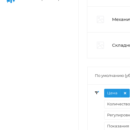
Механи
Складн
По умолчанию (у
Цена
Количеств
Регулировк
Показания