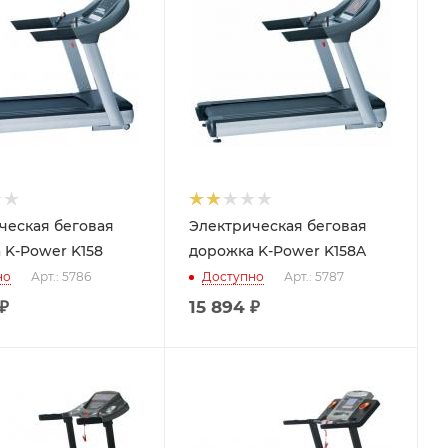
ческая беговая
Электрическая беговая
 K-Power K158
дорожка K-Power K158A
но
Арт.: 5786
Доступно
Арт.: 5787
₽
15 894
₽