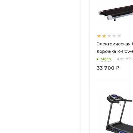
Электрическая 
дорожка K-Powe
Мало
Арт.: 579
33 700
₽