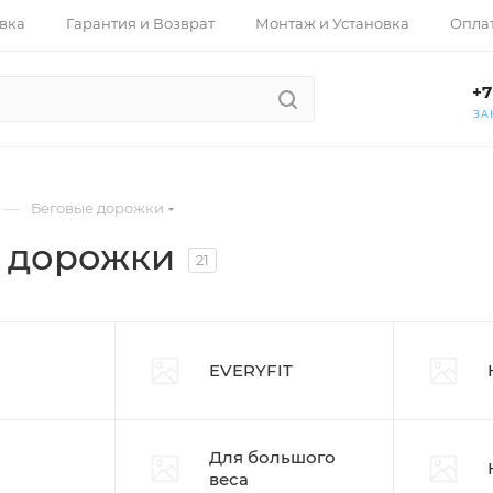
вка
Гарантия и Возврат
Монтаж и Установка
Опла
+7
ЗА
—
Беговые дорожки
 дорожки
21
EVERYFIT
Для большого
веса