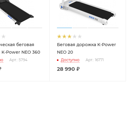
ческая беговая
Беговая дорожка K-Power
 K-Power NEO 360
NEO 20
но
Арт.: 5794
Доступно
Арт.: 16771
₽
28 990
₽