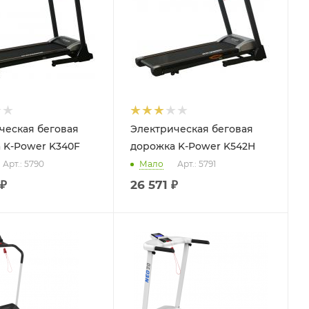
ческая беговая
Электрическая беговая
 K-Power K340F
дорожка K-Power K542H
Арт.: 5790
Мало
Арт.: 5791
₽
26 571
₽