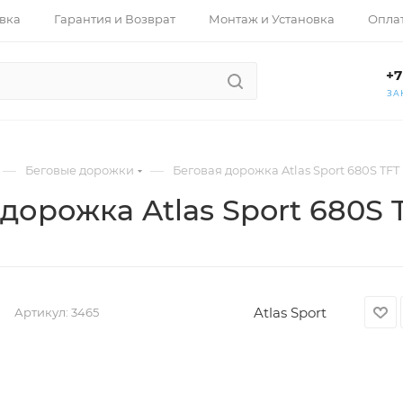
вка
Гарантия и Возврат
Монтаж и Установка
Опла
+7
ЗА
—
—
Беговые дорожки
Беговая дорожка Atlas Sport 680S TFT
дорожка Atlas Sport 680S 
Atlas Sport
Артикул:
3465