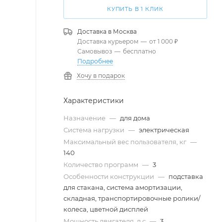
КУПИТЬ В 1 КЛИК
Доставка в
Москва
Доставка курьером
—
от 1 000 ₽
Самовывоз
—
бесплатно
Подробнее
Хочу в подарок
Характеристики
Назначение
—
для дома
Система нагрузки
—
электрическая
Максимальный вес пользователя, кг
—
140
Количество программ
—
3
Особенности конструкции
—
подставка
для стакана, система амортизации,
складная, транспортировочные ролики/
колеса, цветной дисплей
Мощность двигателя, л.с
—
3