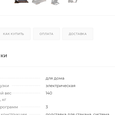
КАК КУПИТЬ
ОПЛАТА
ДОСТАВКА
ики
для дома
узки
электрическая
й вес
140
 кг
программ
3
 конструкции
подставка для стакана, система