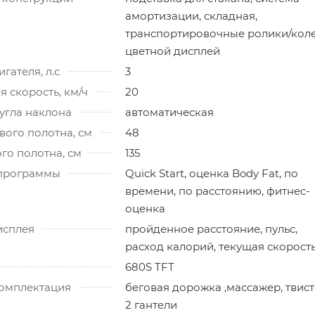
амортизации, складная,
транспортировочные ролики/коле
цветной дисплей
гателя, л.с
3
 скорость, км/ч
20
угла наклона
автоматическая
ого полотна, см
48
го полотна, см
135
программы
Quick Start, оценка Body Fat, по
времени, по расстоянию, фитнес-
оценка
исплея
пройденное расстояние, пульс,
расход калорий, текущая скорост
680S TFT
омплектация
беговая дорожка ,массажер, твист
2 гантели