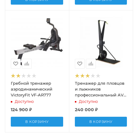
Гребной тренажер
Тренажер для пловцов
аэродинамический
и лыжников
VictoryFit VF-AR777
профессиональный AVM
ACTIVE SPORT
Доступно
Доступно
124 900
₽
240 000
₽
В КОРЗИНУ
В КОРЗИНУ