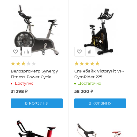
Велоэргометр Synergy
Спинбайк VictoryFit VF-
Fitness Power Cycle
GymRider 225
Доступно
Достаточно
31 298
₽
58 200
₽
В КОРЗИНУ
В КОРЗИНУ