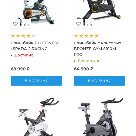
Спин-байк BH FITNESS
Спин-байк с консолью
i.SPADA 2 RACING
BRONZE GYM S910M
PRO
Доступно
Достаточно
68 990
₽
64 990
₽
В КОРЗИНУ
В КОРЗИНУ