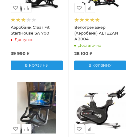
Аэробайк Clear Fit
Велотренажер
StartHouse SA 700
(Аэробайк) ALTEZANI
AB004
Доступно
Достаточно
39 990
₽
28 100
₽
В КОРЗИНУ
В КОРЗИНУ