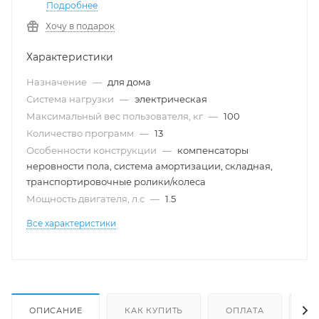
Подробнее
Хочу в подарок
Характеристики
Назначение
—
для дома
Система нагрузки
—
электрическая
Максимальный вес пользователя, кг
—
100
Количество программ
—
13
Особенности конструкции
—
компенсаторы
неровности пола, система амортизации, складная,
транспортировочные ролики/колеса
Мощность двигателя, л.с
—
1.5
Все характеристики
ОПИСАНИЕ
КАК КУПИТЬ
ОПЛАТА
Д