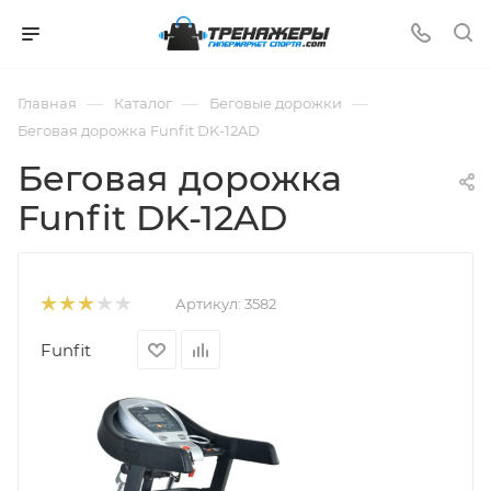
—
—
—
Главная
Каталог
Беговые дорожки
Беговая дорожка Funfit DK-12AD
Беговая дорожка
Funfit DK-12AD
Артикул:
3582
Funfit