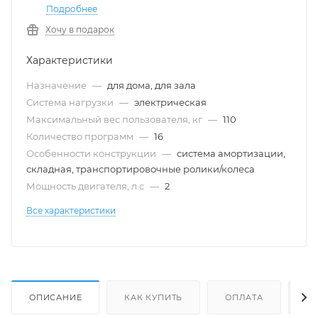
Подробнее
Хочу в подарок
Характеристики
Назначение
—
для дома, для зала
Система нагрузки
—
электрическая
Максимальный вес пользователя, кг
—
110
Количество программ
—
16
Особенности конструкции
—
система амортизации,
складная, транспортировочные ролики/колеса
Мощность двигателя, л.с
—
2
Все характеристики
ОПИСАНИЕ
КАК КУПИТЬ
ОПЛАТА
Д