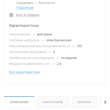
Самовывоз
—
бесплатно
Подробнее
Хочу в подарок
Характеристики
Назначение
—
для дома
Система нагрузки
—
электрическая
Максимальный вес пользователя, кг
—
110
Количество программ
—
2
Особенности конструкции
—
складная
Мощность двигателя, л.с
—
2.5
Все характеристики
ОПИСАНИЕ
КАК КУПИТЬ
ОПЛАТА
Д