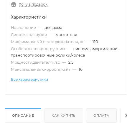
Хочу в подарок
Характеристики
Назначение
—
для дома
Система нагрузки
—
магнитная
Максимальный вес пользователя, кг
—
110
Особенности конструкции
—
система амортизации,
транспортировочные ролики/колеса
Мощность двигателя, л.с
—
2.5
Максимальная скорость, км/ч
—
16
Все характеристики
ОПИСАНИЕ
КАК КУПИТЬ
ОПЛАТА
Д