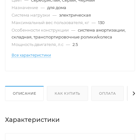
Цвет
—
Серебристый, Серый, Черный
Назначение
—
для дома
Система нагрузки
—
электрическая
Максимальный вес пользователя, кг
—
130
Особенности конструкции
—
система амортизации,
складная, транспортировочные ролики/колеса
Мощность двигателя, л.с
—
2.5
Все характеристики
ОПИСАНИЕ
КАК КУПИТЬ
ОПЛАТА
Д
Характеристики