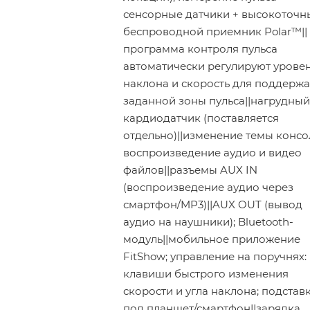
сенсорные датчики + высокоточн
беспроводной приемник Polar™||
программа контроля пульса
автоматически регулируют урове
наклона и скорость для поддерж
заданной зоны пульса||нагрудный
кардиодатчик (поставляется
отдельно)||изменение темы консол
воспроизведение аудио и видео
файлов||разъемы AUX IN
(воспроизведение аудио через
смартфон/MP3)||AUX OUT (вывод
аудио на наушники); Bluetooth-
модуль||мобильное приложение
FitShow; управление на поручнях:
клавиши быстрого изменения
скорости и угла наклона; подстав
под планшет/смартфон||зарядка