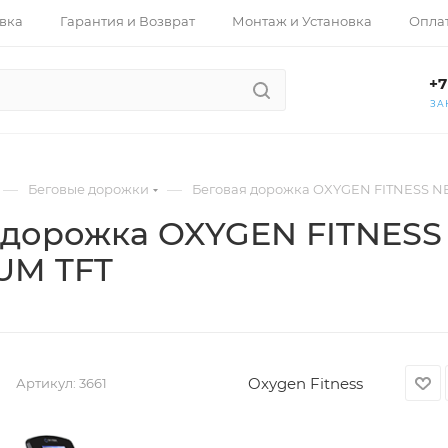
вка
Гарантия и Возврат
Монтаж и Установка
Опла
+7
ЗА
—
—
Беговые дорожки
Беговая дорожка OXYGEN FITNESS N
 дорожка OXYGEN FITNESS
UM TFT
Oxygen Fitness
Артикул:
3661