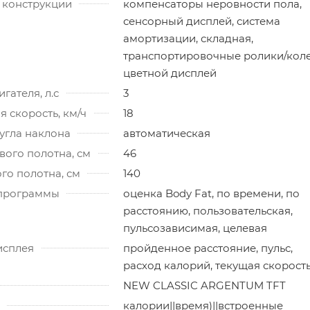
 конструкции
компенсаторы неровности пола,
сенсорный дисплей, система
амортизации, складная,
транспортировочные ролики/коле
цветной дисплей
гателя, л.с
3
 скорость, км/ч
18
угла наклона
автоматическая
ого полотна, см
46
го полотна, см
140
программы
оценка Body Fat, по времени, по
расстоянию, пользовательская,
пульсозависимая, целевая
исплея
пройденное расстояние, пульс,
расход калорий, текущая скорост
NEW CLASSIC ARGENTUM TFT
калории||время)||встроенные