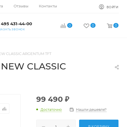
та
Отзывы
Контакты
ВОЙТИ
 495 431-44-00
0
0
0
КАЗАТЬ ЗВОНОК
EW CLASSIC ARGENTUM TFT
 NEW CLASSIC
99 490
₽
Достаточно
Нашли дешевле?
В КОРЗИНУ