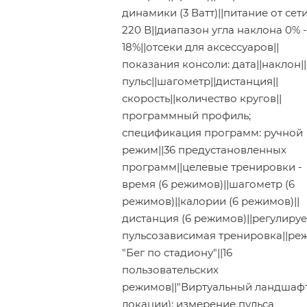
динамики (3 Ватт)||питание от сет
220 В||диапазон угла наклона 0% -
18%||отсеки для аксессуаров||
показания консоли: дата||наклон||
пульс||шагометр||дистанция||
скорость||количество кругов||
программный профиль;
спецификация программ: ручной
режим||36 предустановленных
программ||целевые тренировки -
время (6 режимов)||шагометр (6
режимов)||калории (6 режимов)||
дистанция (6 режимов)||регулиру
пульсозависимая тренировка||ре
"Бег по стадиону"||16
пользовательских
режимов||"Виртуальный ландшафт
локации); измерение пульса