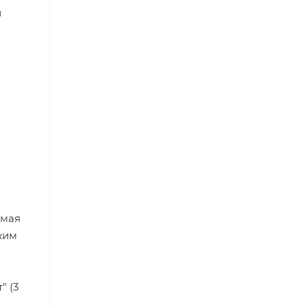
и
емая
жим
" (3