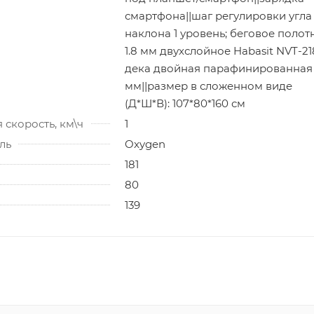
смартфона||шаг регулировки угла
наклона 1 уровень; беговое полот
1.8 мм двухслойное Habasit NVT-218
дека двойная парафинированная
мм||размер в сложенном виде
(Д*Ш*В): 107*80*160 см
скорость, км\ч
1
ль
Oxygen
181
80
139