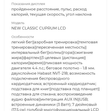
Показания дисплея
пройденное расстояние, пульс, расход
калорий, текущая скорость, угол наклона
Модель
NEW CLASSIC CUPRUM LCD
Особенности
легкий бег||аэробная тренировка||темповая
тренировка||пересеченная местность||
интервальный бег||холмы||гора||сжигание
жира||фартлек||3 целевых (дистанция||
калории||время)||пиковая мощность
двигателя 4.4 л.с.; беговое полотно - 1.8 мм.
двухслойное Habasit NVT-218; возможность
подключения беспроводного
кардиодатчика; встроенный кардиодатчик;
подставка для книг||подставка под планшет||
подставка для стакана; воспроизведение
аудио файлов||интеграция AUX IN||USB;
встроенные динамики (3 Ватт); 7 дюймовый
(17,5 см) голубой многофункциональный LCD