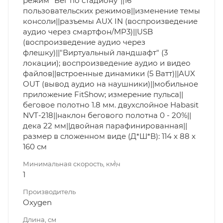
режим "Бег по стадиону"||16
пользовательских режимов||изменение темы
консоли||разъемы AUX IN (воспроизведение
аудио через смартфон/MP3)||USB
(воспроизведение аудио через
флешку)||"Виртуальный ландшафт" (3
локации); воспроизведение аудио и видео
файлов||встроенные динамики (5 Ватт)||AUX
OUT (вывод аудио на наушники)||мобильное
приложение FitShow; измерение пульса||
беговое полотно 1.8 мм. двухслойное Habasit
NVT-218||наклон бегового полотна 0 - 20%||
дека 22 мм||двойная парафинированная||
размер в сложенном виде (Д*Ш*В): 114 х 88 х
160 см
Минимальная скорость, км\ч
1
Производитель
Oxygen
Длина, см