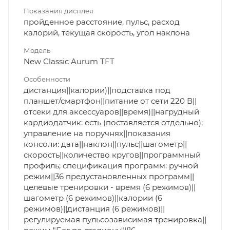
Показания дисплея
пройденное расстояние, пульс, расход
калорий, текущая скорость, угол наклона
Модель
New Classic Aurum TFT
Особенности
дистанция||калории)||подставка под
планшет/смартфон||питание от сети 220 В||
отсеки для аксессуаров||время)||нагрудный
кардиодатчик: есть (поставляется отдельно);
управление на поручнях||показания
консоли: дата||наклон||пульс||шагометр||
скорость||количество кругов||программный
профиль; спецификация программ: ручной
режим||36 предустановленных программ||
целевые тренировки - время (6 режимов)||
шагометр (6 режимов)||калории (6
режимов)||дистанция (6 режимов)||
регулируемая пульсозависимая тренировка||