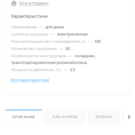
Хочу в подарок
Характеристики
Назначение
—
для дома
Система нагрузки
—
электрическая
Максимальный вес пользователя, кг
—
130
Количество программ
—
50
Особенности конструкции
—
складная,
транспортировочные ролики/колеса
Мощность двигателя, л.с
—
2.5
Все характеристики
ОПИСАНИЕ
КАК КУПИТЬ
ОПЛАТА
Д