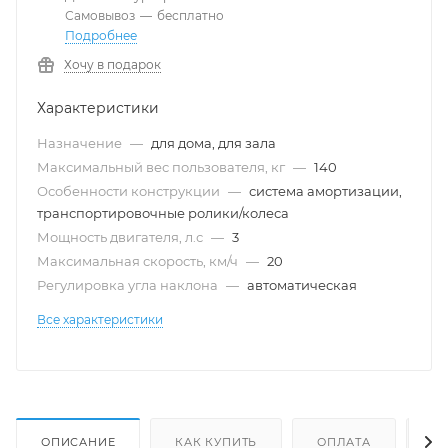
Самовывоз
—
бесплатно
Подробнее
Хочу в подарок
Характеристики
Назначение
—
для дома, для зала
Максимальный вес пользователя, кг
—
140
Особенности конструкции
—
система амортизации,
транспортировочные ролики/колеса
Мощность двигателя, л.с
—
3
Максимальная скорость, км/ч
—
20
Регулировка угла наклона
—
автоматическая
Все характеристики
ОПИСАНИЕ
КАК КУПИТЬ
ОПЛАТА
Д