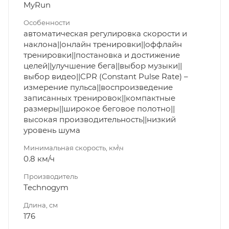
MyRun
Особенности
автоматическая регулировка скорости и
наклона||онлайн тренировки||оффлайн
тренировки||постановка и достижение
целей||улучшение бега||выбор музыки||
выбор видео||CPR (Constant Pulse Rate) –
измерение пульса||воспроизведение
записанных тренировок||компактные
размеры||широкое беговое полотно||
высокая производительность||низкий
уровень шума
Минимальная скорость, км\ч
0.8 км/ч
Производитель
Technogym
Длина, см
176