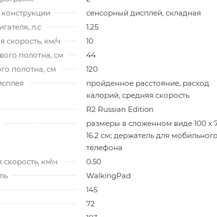
 конструкции
сенсорный дисплей, складная
гателя, л.с
1.25
 скорость, км/ч
10
ого полотна, см
44
го полотна, см
120
исплея
пройденное расстояние, расход
калорий, средняя скорость
R2 Russian Edition
размеры в сложенном виде 100 х 7
16.2 см; держатель для мобильног
телефона
скорость, км\ч
0.50
ль
WalkingPad
145
72