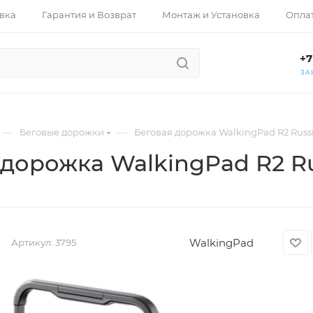
вка
Гарантия и Возврат
Монтаж и Установка
Опла
+7
ЗА
—
—
Беговые дорожки
Беговая дорожка WalkingPad R2 Russi
дорожка WalkingPad R2 Ru
WalkingPad
Артикул:
3795