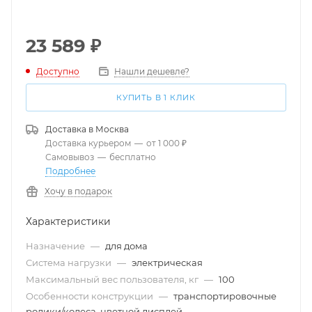
23 589
₽
Доступно
Нашли дешевле?
КУПИТЬ В 1 КЛИК
Доставка в
Москва
Доставка курьером
—
от 1 000 ₽
Самовывоз
—
бесплатно
Подробнее
Хочу в подарок
Характеристики
Назначение
—
для дома
Система нагрузки
—
электрическая
Максимальный вес пользователя, кг
—
100
Особенности конструкции
—
транспортировочные
ролики/колеса, цветной дисплей