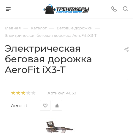
—
—
—
Главная
Каталог
Беговые дорожки
Электрическая беговая дорожка AeroFit iX3-T
Электрическая
беговая дорожка
AeroFit iX3-T
Артикул:
4050
AeroFit