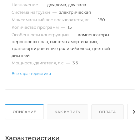
Назначение
—
для дома, для зала
Система нагрузки
—
электрическая
Максимальный вес пользователя, кг
—
180
Количество программ
—
15
Особенности конструкции
—
компенсаторы
неровности пола, система амортизации,
транспортировочные ролики/колеса, цветной
дисплей
Мощность двигателя, л.с
—
3.5
Все характеристики
ОПИСАНИЕ
КАК КУПИТЬ
ОПЛАТА
Д
Характеристики