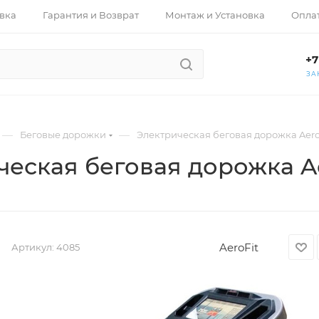
вка
Гарантия и Возврат
Монтаж и Установка
Опла
+7
ЗА
—
—
Беговые дорожки
Электрическая беговая дорожка Aero
еская беговая дорожка Ae
AeroFit
Артикул:
4085