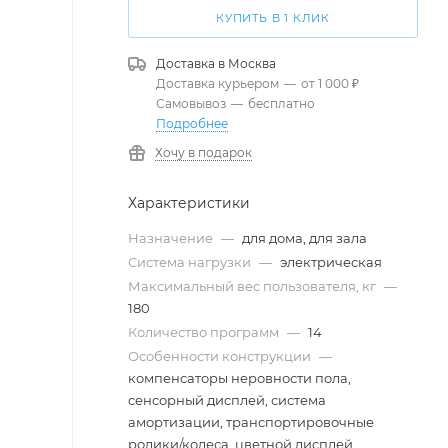
КУПИТЬ В 1 КЛИК
Доставка в
Москва
Доставка курьером
—
от 1 000 ₽
Самовывоз
—
бесплатно
Подробнее
Хочу в подарок
Характеристики
Назначение
—
для дома, для зала
Система нагрузки
—
электрическая
Максимальный вес пользователя, кг
—
180
Количество программ
—
14
Особенности конструкции
—
компенсаторы неровности пола,
сенсорный дисплей, система
амортизации, транспортировочные
ролики/колеса, цветной дисплей