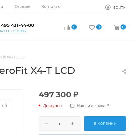
та
Отзывы
Контакты
ВОЙТИ
 495 431-44-00
0
0
0
КАЗАТЬ ЗВОНОК
Fit X4-T LCD
roFit X4-T LCD
497 300
₽
Доступно
Нашли дешевле?
В КОРЗИНУ