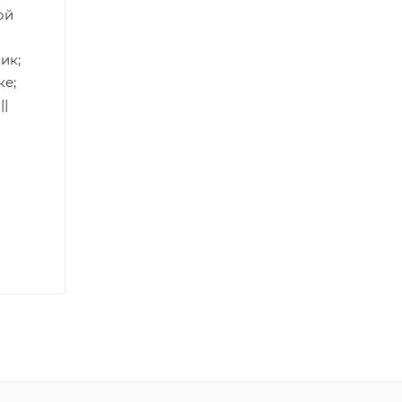
ой
ик;
ке;
||