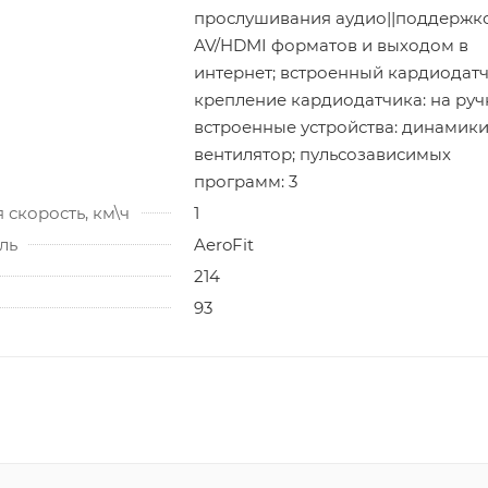
прослушивания аудио||поддержк
AV/HDMI форматов и выходом в
интернет; встроенный кардиодатч
крепление кардиодатчика: на руч
встроенные устройства: динамики
вентилятор; пульсозависимых
программ: 3
скорость, км\ч
1
ль
AeroFit
214
93