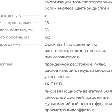
амортизации, транспортировочн
ролики/колеса, цветной дисплей
гателя, л.с
3
 скорость, км/ч
25
ого полотна, см
55
го полотна, см
152
программы
Quick Start, по времени, по
расстоянию, пользовательская,
пульсозависимая
исплея
пройденное расстояние, пульс,
расход калорий, текущая скорость
угол наклона
X4-T LCD
пиковая мощность двигателя 5.0 л.
сенсорный дисплей; встроенный
мультимедийный центр с функци
просмотра видео||фото и