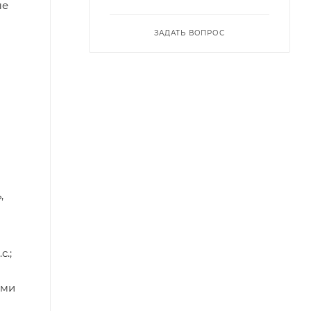
ые
ЗАДАТЬ ВОПРОС
,
с.;
ями