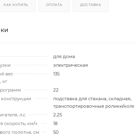
КАК КУПИТЬ
ОПЛАТА
ДОСТАВКА
ики
для дома
узки
электрическая
й вес
135
 кг
программ
22
 конструкции
подставка для стакана, складная,
транспортировочные ролики/кол
гателя, л.с
2.25
 скорость, км/ч
18
ого полотна, см
50