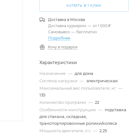
КУПИТЬ В 1 КЛИК
Доставка в
Москва
Доставка курьером
—
от 1 000 ₽
Самовывоз
—
бесплатно
Подробнее
Хочу в подарок
Характеристики
Назначение
—
для дома
Система нагрузки
—
электрическая
Максимальный вес пользователя, кг
—
135
Количество программ
—
22
Особенности конструкции
—
подставка
для стакана, складная,
транспортировочные ролики/колеса
Мощность двигателя, л.с
—
2.25