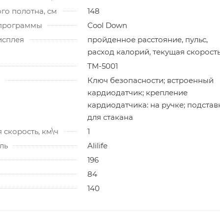
го полотна, см
148
программы
Cool Down
исплея
пройденное расстояние, пульс,
расход калорий, текущая скорост
TM-5001
Ключ безопасности; встроенный
кардиодатчик; крепление
кардиодатчика: на ручке; подстав
для стакана
скорость, км\ч
1
ль
Alilife
196
84
140