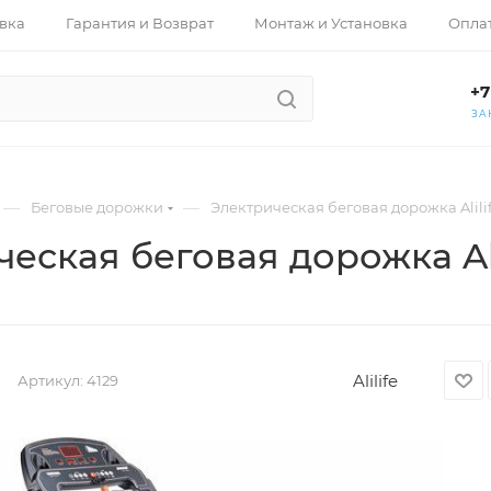
вка
Гарантия и Возврат
Монтаж и Установка
Опла
+7
ЗА
—
—
Беговые дорожки
Электрическая беговая дорожка Alili
еская беговая дорожка Ali
Alilife
Артикул:
4129