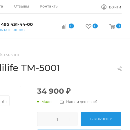
та
Отзывы
Контакты
ВОЙТИ
 495 431-44-00
0
0
0
КАЗАТЬ ЗВОНОК
fe TM-5001
life TM-5001
34 900
₽
Мало
Нашли дешевле?
В КОРЗИНУ