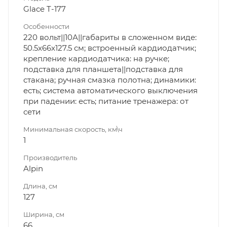
Glace T-177
Особенности
220 вольт||10А||габариты в сложенном виде:
50.5x66x127.5 см; встроенный кардиодатчик;
крепление кардиодатчика: на ручке;
подставка для планшета||подставка для
стакана; ручная смазка полотна; динамики:
есть; система автоматического выключения
при падении: есть; питание тренажера: от
сети
Минимальная скорость, км\ч
1
Производитель
Alpin
Длина, см
127
Ширина, см
66