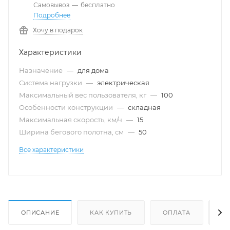
Самовывоз
—
бесплатно
Подробнее
Хочу в подарок
Характеристики
Назначение
—
для дома
Система нагрузки
—
электрическая
Максимальный вес пользователя, кг
—
100
Особенности конструкции
—
складная
Максимальная скорость, км/ч
—
15
Ширина бегового полотна, см
—
50
Все характеристики
ОПИСАНИЕ
КАК КУПИТЬ
ОПЛАТА
Д