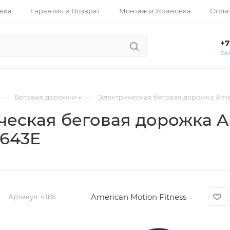
вка
Гарантия и Возврат
Монтаж и Установка
Опла
+7
ЗА
—
—
Беговые дорожки
Электрическая беговая дорожка Amer
ческая беговая дорожка A
8643E
American Motion Fitness
Артикул:
4185