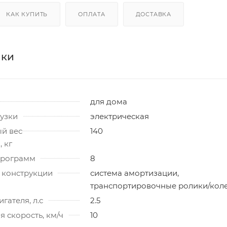
КАК КУПИТЬ
ОПЛАТА
ДОСТАВКА
ики
для дома
узки
электрическая
й вес
140
 кг
программ
8
 конструкции
система амортизации,
транспортировочные ролики/кол
гателя, л.с
2.5
 скорость, км/ч
10