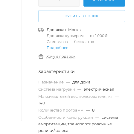
КУПИТЬ В 1 КЛИК
Доставка в
Москва
Доставка курьером
—
от 1 000 ₽
Самовывоз
—
бесплатно
Подробнее
Хочу в подарок
Характеристики
Назначение
—
для дома
Система нагрузки
—
электрическая
Максимальный вес пользователя, кг
—
140
Количество программ
—
8
Особенности конструкции
—
система
амортизации, транспортировочные
ролики/колеса