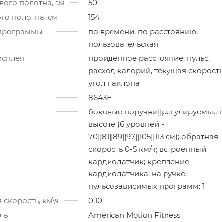
ого полотна, см
50
го полотна, см
154
программы
по времени, по расстоянию,
пользовательская
исплея
пройденное расстояние, пульс,
расход калорий, текущая скорость
угол наклона
8643E
боковые поручни||регулируемые 
высоте (6 уровней -
70||81||89||97||105||113 см); обратная
скорость 0-5 км/ч; встроенный
кардиодатчик; крепление
кардиодатчика: на ручке;
пульсозависимых программ: 1
скорость, км\ч
0.10
ль
American Motion Fitness