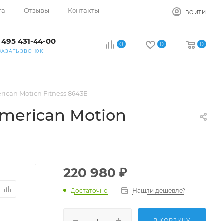
та
Отзывы
Контакты
ВОЙТИ
 495 431-44-00
0
0
0
КАЗАТЬ ЗВОНОК
ican Motion Fitness 8643E
merican Motion
220 980
₽
Достаточно
Нашли дешевле?
В КОРЗИНУ