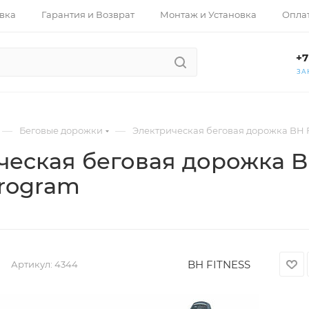
вка
Гарантия и Возврат
Монтаж и Установка
Опла
+7
ЗА
—
—
Беговые дорожки
Электрическая беговая дорожка BH F
ческая беговая дорожка B
Program
BH FITNESS
Артикул:
4344