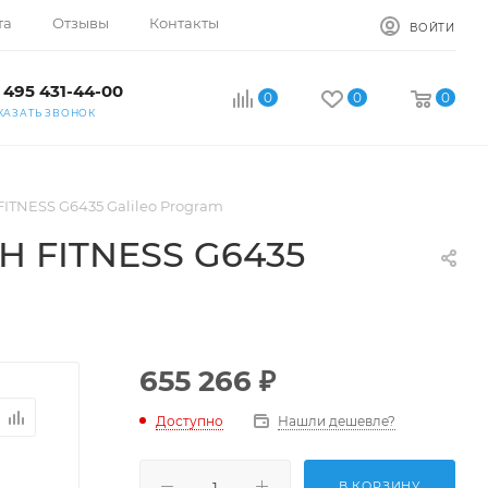
та
Отзывы
Контакты
ВОЙТИ
 495 431-44-00
0
0
0
КАЗАТЬ ЗВОНОК
ITNESS G6435 Galileo Program
H FITNESS G6435
655 266
₽
Доступно
Нашли дешевле?
В КОРЗИНУ