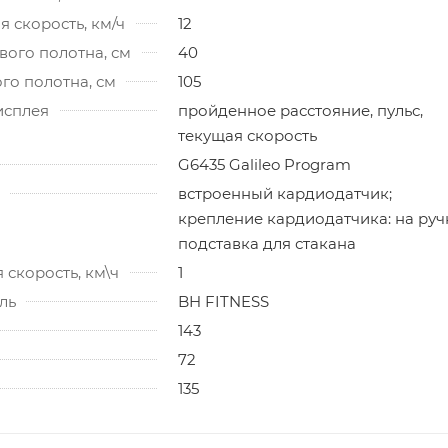
 скорость, км/ч
12
ого полотна, см
40
го полотна, см
105
исплея
пройденное расстояние, пульс,
текущая скорость
G6435 Galileo Program
встроенный кардиодатчик;
крепление кардиодатчика: на руч
подставка для стакана
скорость, км\ч
1
ль
BH FITNESS
143
72
135