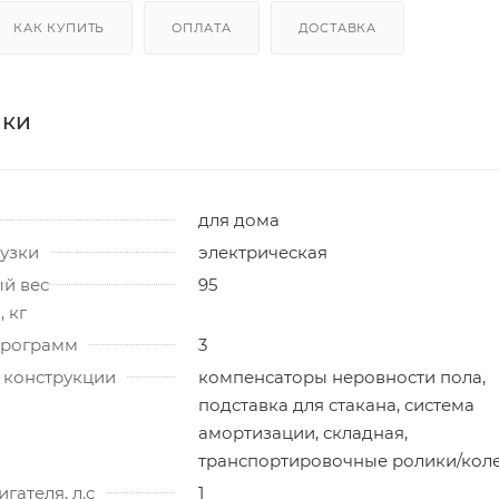
КАК КУПИТЬ
ОПЛАТА
ДОСТАВКА
ики
для дома
узки
электрическая
й вес
95
 кг
программ
3
 конструкции
компенсаторы неровности пола,
подставка для стакана, система
амортизации, складная,
транспортировочные ролики/кол
гателя, л.с
1