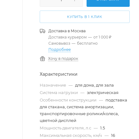
КУПИТЬ В 1 КЛИК
Доставка в
Москва
Доставка курьером
—
от 1 000 ₽
Самовывоз
—
бесплатно
Подробнее
Хочу в подарок
Характеристики
Назначение
—
для дома, для зала
Система нагрузки
—
электрическая
Особенности конструкции
—
подставка
для стакана, система амортизации,
транспортировочные ролики/колеса,
цветной дисплей
Мощность двигателя, л.с
—
1.5
Максимальная скорость, км/ч
—
16