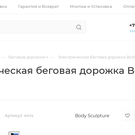
вка
Гарантия и Возврат
Монтаж и Установка
Опла
+7
ЗА
—
—
Беговые дорожки
Электрическая беговая дорожка Body
ческая беговая дорожка Bo
Body Sculpture
Артикул:
4414