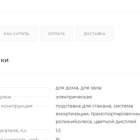
КАК КУПИТЬ
ОПЛАТА
ДОСТАВКА
ики
для дома, для зала
узки
электрическая
 конструкции
подставка для стакана, система
амортизации, транспортировочн
ролики/колеса, цветной дисплей
гателя, л.с
1.5
 скорость, км/ч
16