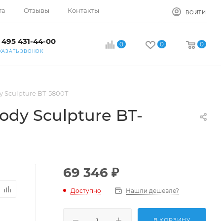
та
Отзывы
Контакты
ВОЙТИ
 495 431-44-00
0
0
0
КАЗАТЬ ЗВОНОК
 Sculpture BT-5800T
dy Sculpture BT-
69 346
₽
Доступно
Нашли дешевле?
В КОРЗИНУ