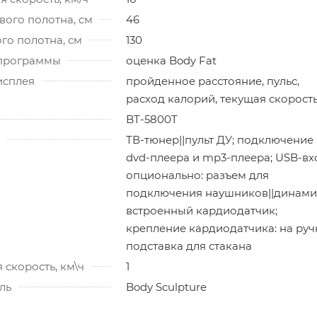
ого полотна, см
46
го полотна, см
130
программы
оценка Body Fat
исплея
пройденное расстояние, пульс,
расход калорий, текущая скорост
BT-5800T
ТВ-тюнер||пульт ДУ; подключение
dvd-плеера и mp3-плеера; USB-вх
опционально: разъем для
подключения наушников||динами
встроенный кардиодатчик;
крепление кардиодатчика: на руч
подставка для стакана
скорость, км\ч
1
ль
Body Sculpture