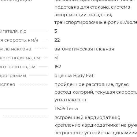
подставка для стакана, система
амортизации, складная,
транспортировочные ролики/кол
гателя, л.с
3
 скорость, км/ч
22
угла наклона
автоматическая плавная
ого полотна, см
51
го полотна, см
152
программы
оценка Body Fat
исплея
пройденное расстояние, пульс,
расход калорий, текущая скорость
угол наклона
T505 Terra
встроенный кардиодатчик;
крепление кардиодатчика: на руч
встроенные устройства: динамики