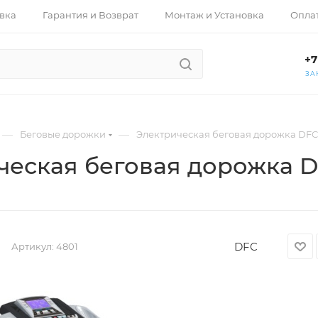
вка
Гарантия и Возврат
Монтаж и Установка
Опла
+7
ЗА
—
—
Беговые дорожки
Электрическая беговая дорожка DFC 
ческая беговая дорожка DF
DFC
Артикул:
4801