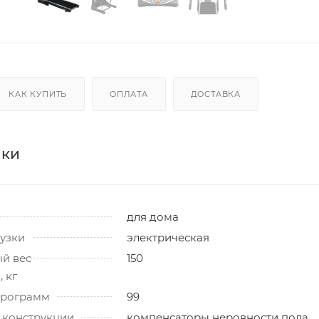
КАК КУПИТЬ
ОПЛАТА
ДОСТАВКА
ики
для дома
узки
электрическая
й вес
150
 кг
программ
99
 конструкции
компенсаторы неровности пола,