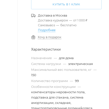
КУПИТЬ В 1 КЛИК
Доставка в
Москва
Доставка курьером
—
от 1 000 ₽
Самовывоз
—
бесплатно
Подробнее
Хочу в подарок
Характеристики
Назначение
—
для дома
Система нагрузки
—
электрическая
Максимальный вес пользователя, кг
—
150
Количество программ
—
99
Особенности конструкции
—
компенсаторы неровности пола,
подставка для стакана, система
амортизации, складная,
транспортировочные ролики/колеса