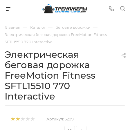
—
—
—
Главная
Каталог
Беговые дорожки
Электрическая беговая дорожка FreeMotion Fitness
SFTL15510 770 Interactive
Электрическая
беговая дорожка
FreeMotion Fitness
SFTL15510 770
Interactive
Артикул:
5209