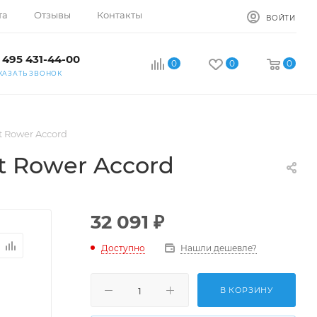
та
Отзывы
Контакты
ВОЙТИ
 495 431-44-00
0
0
0
КАЗАТЬ ЗВОНОК
t Rower Accord
t Rower Accord
32 091
₽
Доступно
Нашли дешевле?
В КОРЗИНУ