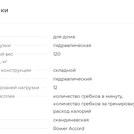
ики
для дома
узки
гидравлическая
й вес
120
 кг
 конструкции
складной
гидравлический
ровней нагрузки
12
исплея
количество гребков в минуту,
количество гребков за тренировку
расход калорий
скандинавская
Rower Accord