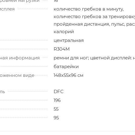
ровней нагрузки
16
исплея
количество гребков в минуту,
количество гребков за тренировку
пройденная дистанция, пульс, ра
калорий
центральная
R304M
ная информация
ремни для ног; цветной дисплей: 
батарейки
ложенном виде
148х55х96 см
ль
DFC
196
55
95