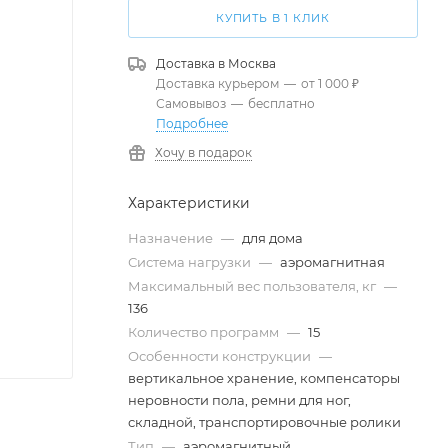
КУПИТЬ В 1 КЛИК
Доставка в
Москва
Доставка курьером
—
от 1 000 ₽
Самовывоз
—
бесплатно
Подробнее
Хочу в подарок
Характеристики
Назначение
—
для дома
Система нагрузки
—
аэромагнитная
Максимальный вес пользователя, кг
—
136
Количество программ
—
15
Особенности конструкции
—
вертикальное хранение, компенсаторы
неровности пола, ремни для ног,
складной, транспортировочные ролики
Тип
—
аэромагнитный