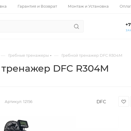
вка
Гарантия и Возврат
Монтаж и Установка
Опла
+7
ЗА
—
—
Гребные тренажеры
Гребной тренажер DFC R304M
 тренажер DFC R304M
DFC
Артикул:
12156