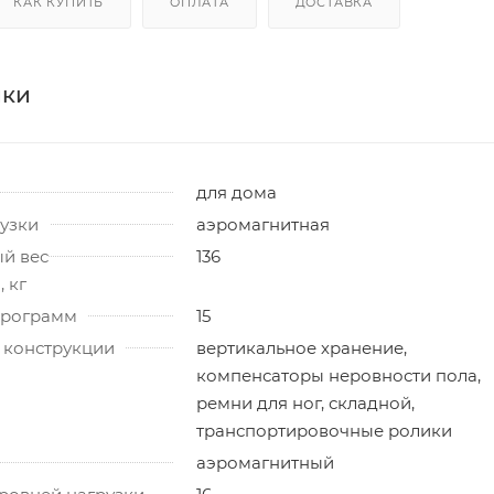
КАК КУПИТЬ
ОПЛАТА
ДОСТАВКА
ики
для дома
узки
аэромагнитная
й вес
136
 кг
программ
15
 конструкции
вертикальное хранение,
компенсаторы неровности пола,
ремни для ног, складной,
транспортировочные ролики
аэромагнитный