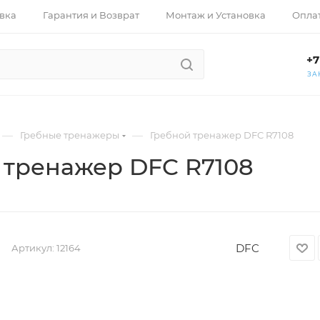
вка
Гарантия и Возврат
Монтаж и Установка
Опла
+7
ЗА
—
—
Гребные тренажеры
Гребной тренажер DFC R7108
 тренажер DFC R7108
DFC
Артикул:
12164