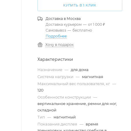
КУПИТЬ В 1 КЛИК
Доставка в
Москва
Доставка курьером
—
от 1 000 ₽
Самовывоз
—
бесплатно
Подробнее
Хочу в подарок
Характеристики
Назначение
—
для дома
Система нагрузки
—
магнитная
Максимальный вес пользователя, кг
—
120
Особенности конструкции
—
вертикальное хранение, ремни для ног,
складной
Тип
—
магнитный
Показания дисплея
—
время
тренировки, количество гребков в