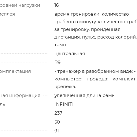
ровней нагрузки
16
исплея
время тренировки, количество
гребков в минуту, количество гре
за тренировку, пройденная
дистанция, пульс, расход калорий,
темп
центральная
R9
омплектация
- тренажер в разобранном виде; -
компьютер; - провода; - комплект
крепежа.
ная информация
увеличенная длина рамы
ль
INFINITI
237
50
91