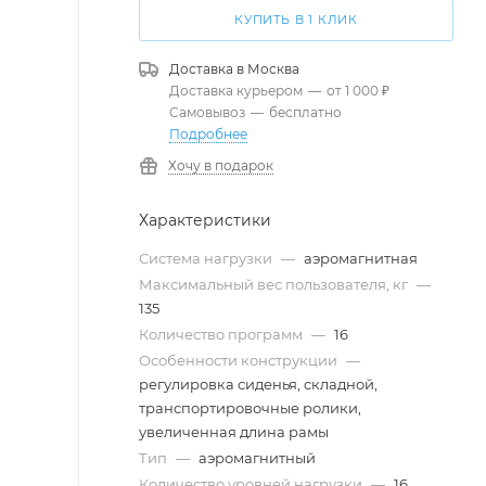
КУПИТЬ В 1 КЛИК
Доставка в
Москва
Доставка курьером
—
от 1 000 ₽
Самовывоз
—
бесплатно
Подробнее
Хочу в подарок
Характеристики
Система нагрузки
—
аэромагнитная
Максимальный вес пользователя, кг
—
135
Количество программ
—
16
Особенности конструкции
—
регулировка сиденья, складной,
транспортировочные ролики,
увеличенная длина рамы
Тип
—
аэромагнитный
Количество уровней нагрузки
—
16