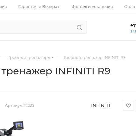
вка
Гарантия и Возврат
Монтаж и Установка
Опла
+7
ЗА
—
—
Гребные тренажеры
Гребной тренажер INFINITI R9
тренажер INFINITI R9
INFINITI
Артикул:
12225