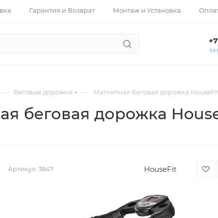
вка
Гарантия и Возврат
Монтаж и Установка
Опла
+7
ЗА
—
—
Беговые дорожки
Магнитная беговая дорожка HouseFi
ая беговая дорожка House
HouseFit
Артикул:
3847