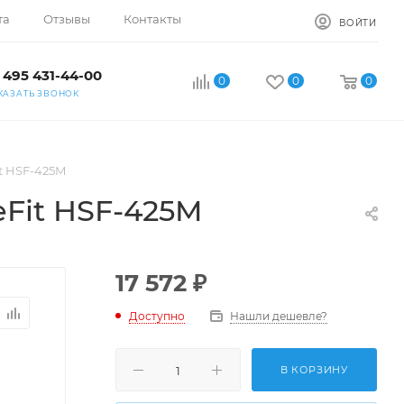
та
Отзывы
Контакты
ВОЙТИ
 495 431-44-00
0
0
0
КАЗАТЬ ЗВОНОК
t HSF-425M
Fit HSF-425M
17 572
₽
Доступно
Нашли дешевле?
В КОРЗИНУ