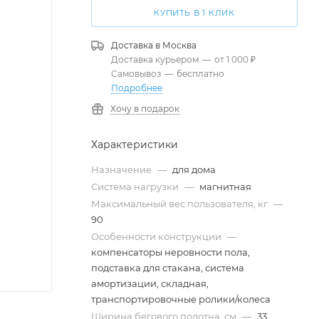
КУПИТЬ В 1 КЛИК
Доставка в
Москва
Доставка курьером
—
от 1 000 ₽
Самовывоз
—
бесплатно
Подробнее
Хочу в подарок
Характеристики
Назначение
—
для дома
Система нагрузки
—
магнитная
Максимальный вес пользователя, кг
—
90
Особенности конструкции
—
компенсаторы неровности пола,
подставка для стакана, система
амортизации, складная,
транспортировочные ролики/колеса
Ширина бегового полотна, см
—
33