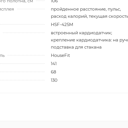
го полотна, см
106
исплея
пройденное расстояние, пульс,
расход калорий, текущая скорост
HSF-425M
встроенный кардиодатчик;
крепление кардиодатчика: на руч
подставка для стакана
ль
HouseFit
141
68
130