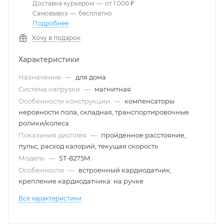
Доставка курьером
—
от 1 000 ₽
Самовывоз
—
бесплатно
Подробнее
Хочу в подарок
Характеристики
Назначение
—
для дома
Система нагрузки
—
магнитная
Особенности конструкции
—
компенсаторы
неровности пола, складная, транспортировочные
ролики/колеса
Показания дисплея
—
пройденное расстояние,
пульс, расход калорий, текущая скорость
Модель
—
ST-8275M
Особенности
—
встроенный кардиодатчик;
крепление кардиодатчика: на ручке
Все характеристики