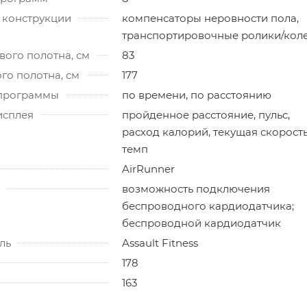
 конструкции
компенсаторы неровности пола,
транспортировочные ролики/кол
ого полотна, см
83
го полотна, см
177
программы
по времени, по расстоянию
исплея
пройденное расстояние, пульс,
расход калорий, текущая скорость
темп
AirRunner
возможность подключения
беспроводного кардиодатчика;
беспроводной кардиодатчик
ль
Assault Fitness
178
163