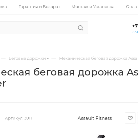
вка
Гарантия и Возврат
Монтаж и Установка
Опла
+7
ЗА
—
—
Беговые дорожки
Механическая беговая дорожка Assaul
ская беговая дорожка Ass
er
Assault Fitness
Артикул:
3911