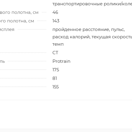
транспортировочные ролики/кол
ого полотна, см
46
го полотна, см
143
исплея
пройденное расстояние, пульс,
расход калорий, текущая скорость
темп
CT
ль
Protrain
175
81
155