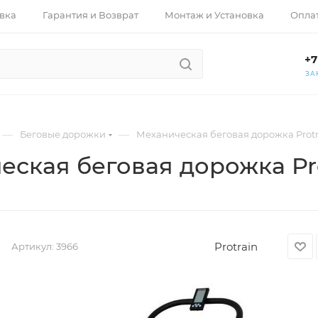
вка
Гарантия и Возврат
Монтаж и Установка
Опла
+7
ЗА
—
—
Беговые дорожки
Механическая беговая дорожка Protr
еская беговая дорожка Pro
Protrain
Артикул:
3966