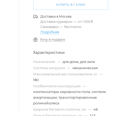
КУПИТЬ В 1 КЛИК
Доставка в
Москва
Доставка курьером
—
от 1 000 ₽
Самовывоз
—
бесплатно
Подробнее
Хочу в подарок
Характеристики
Назначение
—
для дома, для зала
Система нагрузки
—
механическая
Максимальный вес пользователя, кг
—
180
Особенности конструкции
—
компенсаторы неровности пола, система
амортизации, транспортировочные
ролики/колеса
Ширина бегового полотна, см
—
46
Длина бегового полотна, см
—
143