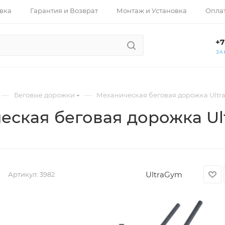
вка
Гарантия и Возврат
Монтаж и Установка
Опла
+7
ЗА
—
—
Беговые дорожки
Механическая беговая дорожка Ultr
еская беговая дорожка Ul
UltraGym
Артикул:
3982