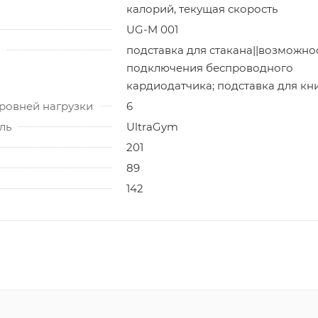
калорий, текущая скорость
UG-M 001
подставка для стакана||возможно
подключения беспроводного
кардиодатчика; подставка для кн
ровней нагрузки
6
ль
UltraGym
201
89
142