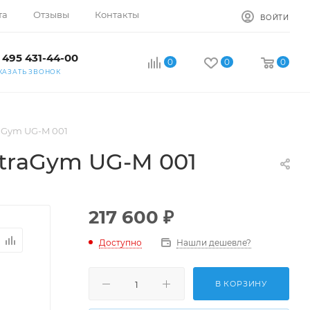
та
Отзывы
Контакты
ВОЙТИ
 495 431-44-00
0
0
0
КАЗАТЬ ЗВОНОК
aGym UG-M 001
traGym UG-M 001
217 600
₽
Доступно
Нашли дешевле?
В КОРЗИНУ