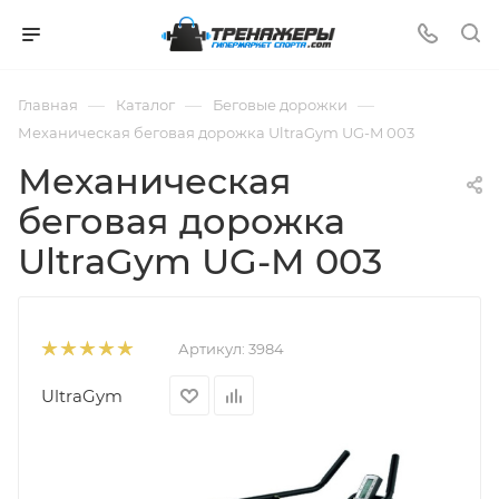
—
—
—
Главная
Каталог
Беговые дорожки
Механическая беговая дорожка UltraGym UG-M 003
Механическая
беговая дорожка
UltraGym UG-M 003
Артикул:
3984
UltraGym