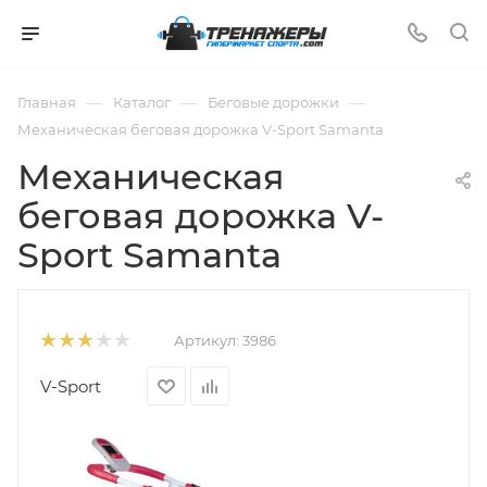
—
—
—
Главная
Каталог
Беговые дорожки
Механическая беговая дорожка V-Sport Samanta
Механическая
беговая дорожка V-
Sport Samanta
Артикул:
3986
V-Sport