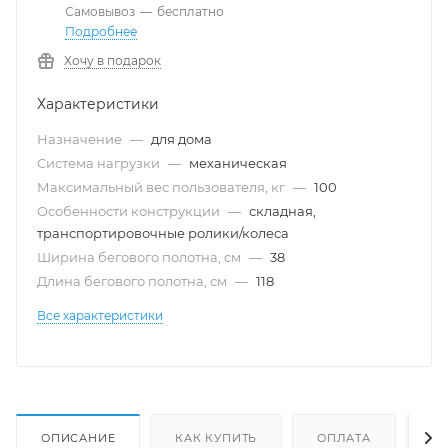
Самовывоз
—
бесплатно
Подробнее
Хочу в подарок
Характеристики
Назначение
—
для дома
Система нагрузки
—
механическая
Максимальный вес пользователя, кг
—
100
Особенности конструкции
—
складная,
транспортировочные ролики/колеса
Ширина бегового полотна, см
—
38
Длина бегового полотна, см
—
118
Все характеристики
ОПИСАНИЕ
КАК КУПИТЬ
ОПЛАТА
Д