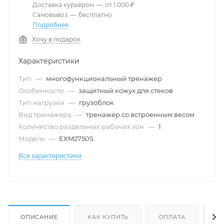
Доставка курьером
—
от 1 000 ₽
Самовывоз
—
бесплатно
Подробнее
Хочу в подарок
Характеристики
Тип
—
многофункциональный тренажер
Особенности
—
защитный кожух для стеков
Тип нагрузки
—
грузоблок
Вид тренажера
—
тренажер со встроенным весом
Количество раздельных рабочих зон
—
1
Модель
—
EXM2750S
Все характеристики
ОПИСАНИЕ
КАК КУПИТЬ
ОПЛАТА
Д