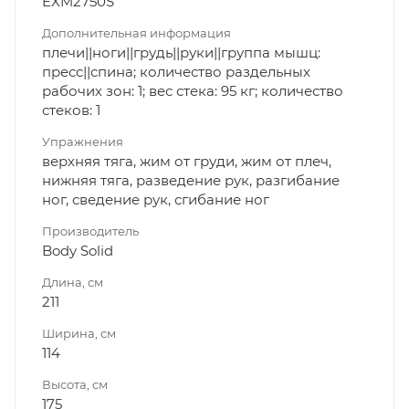
EXM2750S
Дополнительная информация
плечи||ноги||грудь||руки||группа мышц:
пресс||спина; количество раздельных
рабочих зон: 1; вес стека: 95 кг; количество
стеков: 1
Упражнения
верхняя тяга, жим от груди, жим от плеч,
нижняя тяга, разведение рук, разгибание
ног, сведение рук, сгибание ног
Производитель
Body Solid
Длина, см
211
Ширина, см
114
Высота, см
175