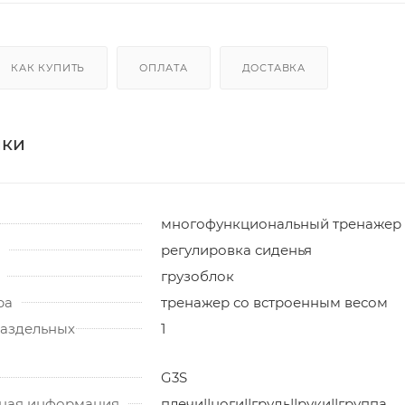
КАК КУПИТЬ
ОПЛАТА
ДОСТАВКА
ики
многофункциональный тренажер
регулировка сиденья
грузоблок
ра
тренажер со встроенным весом
раздельных
1
G3S
ная информация
плечи||ноги||грудь||руки||группа