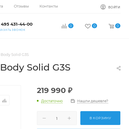
та
Отзывы
Контакты
ВОЙТИ
 495 431-44-00
0
0
0
КАЗАТЬ ЗВОНОК
ody Solid G3S
ody Solid G3S
219 990
₽
Достаточно
Нашли дешевле?
В КОРЗИНУ