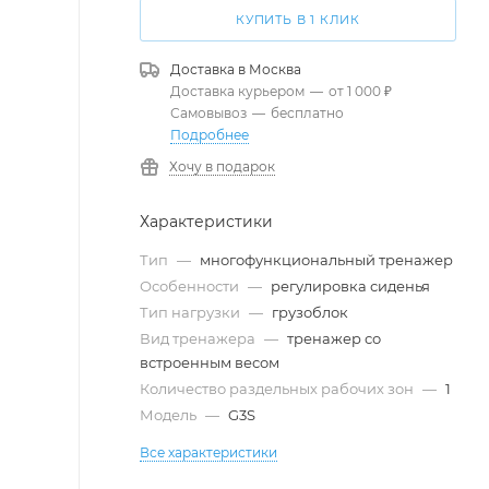
КУПИТЬ В 1 КЛИК
Доставка в
Москва
Доставка курьером
—
от 1 000 ₽
Самовывоз
—
бесплатно
Подробнее
Хочу в подарок
Характеристики
Тип
—
многофункциональный тренажер
Особенности
—
регулировка сиденья
Тип нагрузки
—
грузоблок
Вид тренажера
—
тренажер со
встроенным весом
Количество раздельных рабочих зон
—
1
Модель
—
G3S
Все характеристики