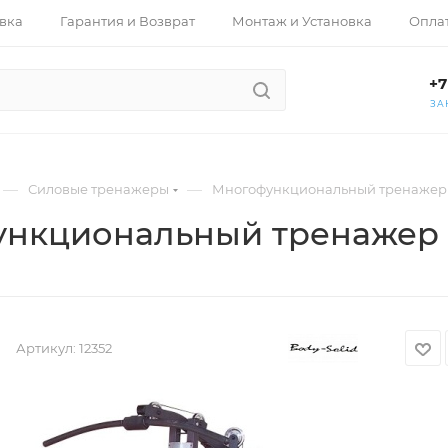
вка
Гарантия и Возврат
Монтаж и Установка
Опла
+7
ЗА
—
—
Силовые тренажеры
Многофункциональный тренажер B
нкциональный тренажер B
Артикул:
12352