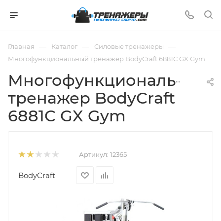
—
—
—
Главная
Каталог
Силовые тренажеры
Многофункциональный тренажер BodyCraft 6881C GX Gym
Многофункциональный
тренажер BodyCraft
6881C GX Gym
Артикул:
12365
BodyCraft