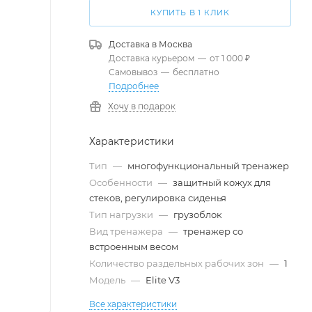
КУПИТЬ В 1 КЛИК
Доставка в
Москва
Доставка курьером
—
от 1 000 ₽
Самовывоз
—
бесплатно
Подробнее
Хочу в подарок
Характеристики
Тип
—
многофункциональный тренажер
Особенности
—
защитный кожух для
стеков, регулировка сиденья
Тип нагрузки
—
грузоблок
Вид тренажера
—
тренажер со
встроенным весом
Количество раздельных рабочих зон
—
1
Модель
—
Elite V3
Все характеристики