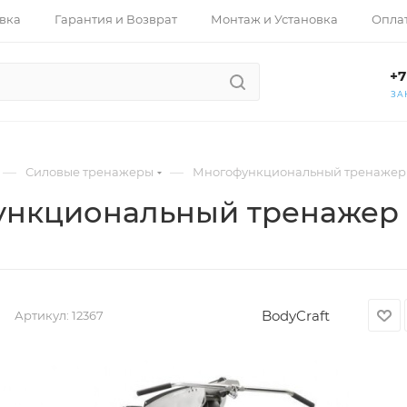
вка
Гарантия и Возврат
Монтаж и Установка
Опла
+7
ЗА
—
—
Силовые тренажеры
Многофункциональный тренажер Bo
нкциональный тренажер Bo
BodyCraft
Артикул:
12367