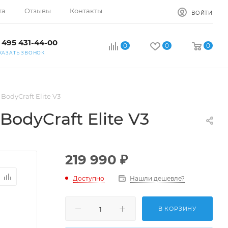
та
Отзывы
Контакты
ВОЙТИ
 495 431-44-00
0
0
0
КАЗАТЬ ЗВОНОК
dyCraft Elite V3
dyCraft Elite V3
219 990
₽
Доступно
Нашли дешевле?
В КОРЗИНУ