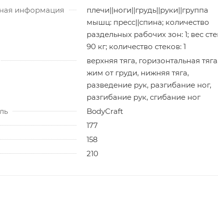
ная информация
плечи||ноги||грудь||руки||группа
мышц: пресс||спина; количество
раздельных рабочих зон: 1; вес сте
90 кг; количество стеков: 1
верхняя тяга, горизонтальная тяга
жим от груди, нижняя тяга,
разведение рук, разгибание ног,
разгибание рук, сгибание ног
ль
BodyCraft
177
158
210