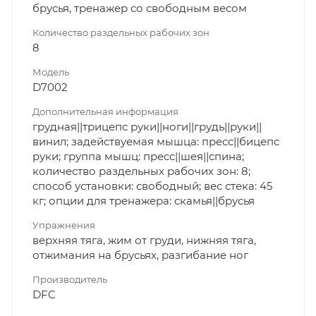
брусья, тренажер со свободным весом
Количество раздельных рабочих зон
8
Модель
D7002
Дополнительная информация
грудная||трицепс руки||ноги||грудь||руки||
винил; задействуемая мышца: пресс||бицепс
руки; группа мышц: пресс||шея||спина;
количество раздельных рабочих зон: 8;
способ установки: свободный; вес стека: 45
кг; опции для тренажера: скамья||брусья
Упражнения
верхняя тяга, жим от груди, нижняя тяга,
отжимания на брусьях, разгибание ног
Производитель
DFC