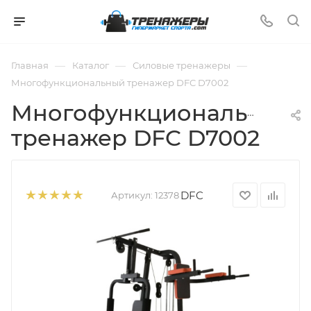
—
—
—
Главная
Каталог
Силовые тренажеры
Многофункциональный тренажер DFC D7002
Многофункциональный
тренажер DFC D7002
DFC
Артикул:
12378