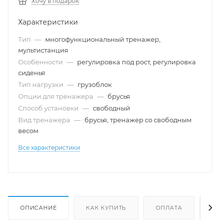
Хочу в подарок
Характеристики
Тип
—
многофункциональный тренажер,
мультистанция
Особенности
—
регулировка под рост, регулировка
сиденья
Тип нагрузки
—
грузоблок
Опции для тренажера
—
брусья
Способ установки
—
свободный
Вид тренажера
—
брусья, тренажер со свободным
весом
Все характеристики
ОПИСАНИЕ
КАК КУПИТЬ
ОПЛАТА
Д