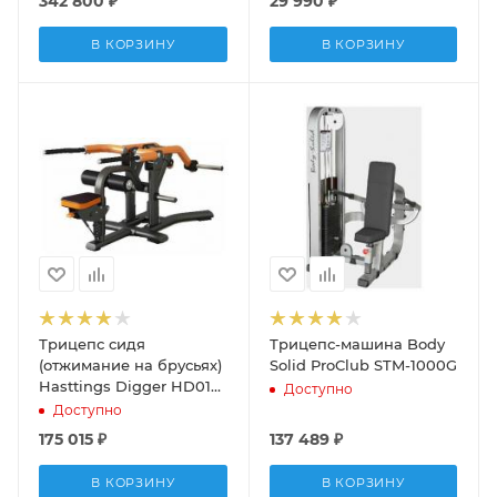
342 800
₽
29 990
₽
В КОРЗИНУ
В КОРЗИНУ
Трицепс сидя
Трицепс-машина Body
(отжимание на брусьях)
Solid ProClub STM-1000G
Hasttings Digger HD016-
Доступно
2
Доступно
175 015
₽
137 489
₽
В КОРЗИНУ
В КОРЗИНУ