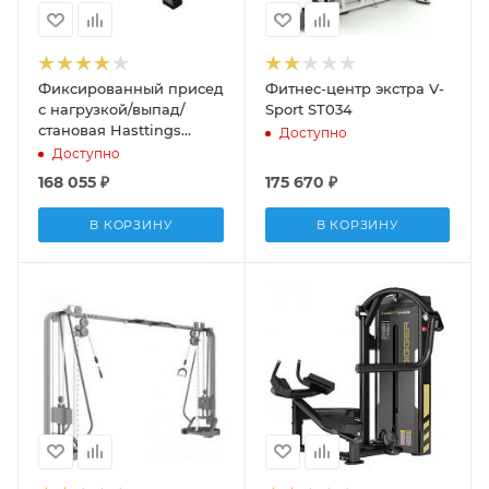
Фиксированный присед
Фитнес-центр экстра V-
с нагрузкой/выпад/
Sport ST034
становая Hasttings
Доступно
Digger HD023-2
Доступно
168 055
₽
175 670
₽
В КОРЗИНУ
В КОРЗИНУ