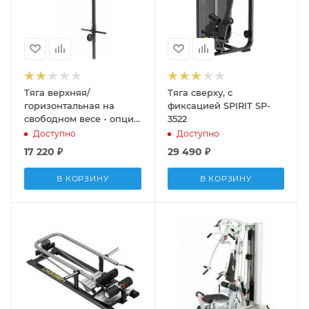
Тяга верхняя/
Тяга сверху, с
горизонтальная на
фиксацией SPIRIT SP-
свободном весе - опция
3522
для скамеек Marbo
Доступно
Доступно
Home
17 220
₽
29 490
₽
В КОРЗИНУ
В КОРЗИНУ