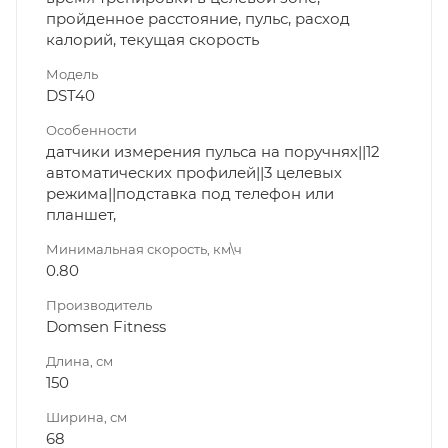
пройденное расстояние, пульс, расход
калорий, текущая скорость
Модель
DST40
Особенности
датчики измерения пульса на поручнях||12
автоматических профилей||3 целевых
режима||подставка под телефон или
планшет,
Минимальная скорость, км\ч
0.80
Производитель
Domsen Fitness
Длина, см
150
Ширина, см
68