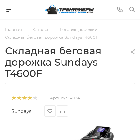
—
—
—
Главная
Каталог
Беговые дорожки
Складная беговая дорожка Sundays T4600F
Складная беговая
дорожка Sundays
T4600F
Артикул:
4034
Sundays