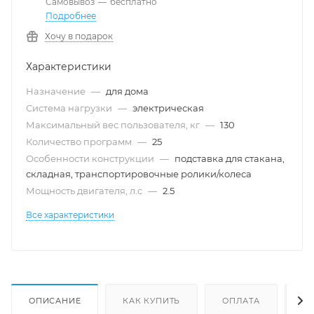
Самовывоз
—
бесплатно
Подробнее
Хочу в подарок
Характеристики
Назначение
—
для дома
Система нагрузки
—
электрическая
Максимальный вес пользователя, кг
—
130
Количество программ
—
25
Особенности конструкции
—
подставка для стакана,
складная, транспортировочные ролики/колеса
Мощность двигателя, л.с
—
2.5
Все характеристики
ОПИСАНИЕ
КАК КУПИТЬ
ОПЛАТА
Д