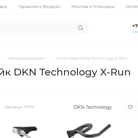
вка
Гарантия и Возврат
Монтаж и Установка
Опла
+7
ЗА
—
—
Велотренажеры
Спин-байк DKN Technology X-Run
йк DKN Technology X-Run
DKN Technology
Артикул:
11701