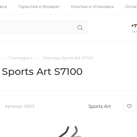
вка
Гарантия и Возврат
Монтаж и Установка
Опла
+7
ЗА
—
—
Степперы
Степпер Sports Art S7100
Sports Art S7100
Sports Art
Артикул:
12013