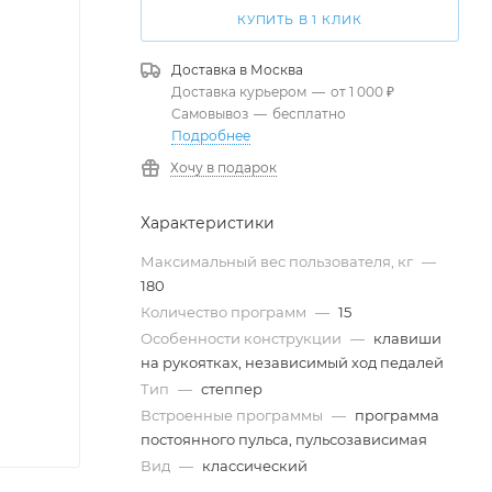
КУПИТЬ В 1 КЛИК
Доставка в
Москва
Доставка курьером
—
от 1 000 ₽
Самовывоз
—
бесплатно
Подробнее
Хочу в подарок
Характеристики
Максимальный вес пользователя, кг
—
180
Количество программ
—
15
Особенности конструкции
—
клавиши
на рукоятках, независимый ход педалей
Тип
—
степпер
Встроенные программы
—
программа
постоянного пульса, пульсозависимая
Вид
—
классический