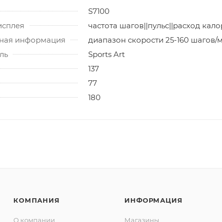
S7100
исплея
частота шагов||пульс||расход кал
ная информация
диапазон скорости 25-160 шагов/
ль
Sports Art
137
77
180
КОМПАНИЯ
ИНФОРМАЦИЯ
О компании
Магазины