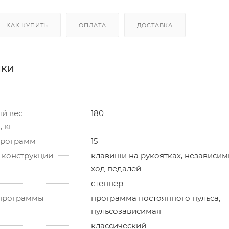
КАК КУПИТЬ
ОПЛАТА
ДОСТАВКА
ики
й вес
180
 кг
программ
15
 конструкции
клавиши на рукоятках, независи
ход педалей
степпер
программы
программа постоянного пульса,
пульсозависимая
классический