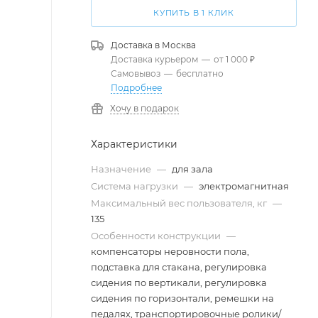
КУПИТЬ В 1 КЛИК
Доставка в
Москва
Доставка курьером
—
от 1 000 ₽
Самовывоз
—
бесплатно
Подробнее
Хочу в подарок
Характеристики
Назначение
—
для зала
Система нагрузки
—
электромагнитная
Максимальный вес пользователя, кг
—
135
Особенности конструкции
—
компенсаторы неровности пола,
подставка для стакана, регулировка
сидения по вертикали, регулировка
сидения по горизонтали, ремешки на
педалях, транспортировочные ролики/