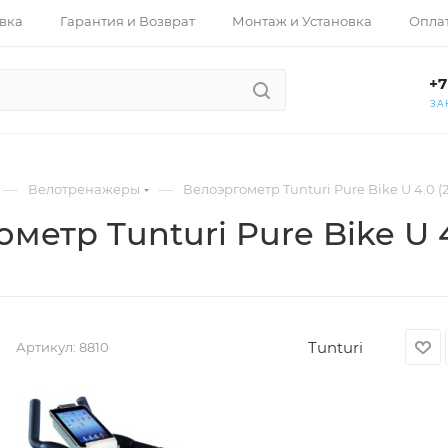
вка
Гарантия и Возврат
Монтаж и Установка
Опла
+7
ЗА
—
—
Велотренажеры
Велоэргометр Tunturi Pure Bike U 4.0 (2
метр Tunturi Pure Bike U 4
Tunturi
Артикул:
8810