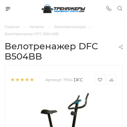
—
—
—
Главная
Каталог
Велотренажеры
Велотренажер DFC B504BB
Велотренажер DFC
B504BB
DFC
Артикул:
7904