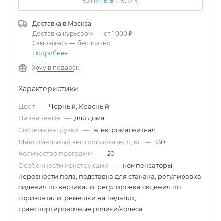
КУПИТЬ В 1 КЛИК
Доставка в
Москва
Доставка курьером
—
от 1 000 ₽
Самовывоз
—
бесплатно
Подробнее
Хочу в подарок
Характеристики
Цвет
—
Черный, Красный
Назначение
—
для дома
Система нагрузки
—
электромагнитная
Максимальный вес пользователя, кг
—
130
Количество программ
—
20
Особенности конструкции
—
компенсаторы
неровности пола, подставка для стакана, регулировка
сидения по вертикали, регулировка сидения по
горизонтали, ремешки на педалях,
транспортировочные ролики/колеса